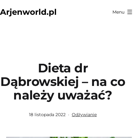
Przejdź
Arjenworld.pl
Menu
do
treści
Dieta dr
Dąbrowskiej – na co
należy uważać?
Opublikowano
Umieszczono
18 listopada 2022
Odżywianie
w
kategoriach: