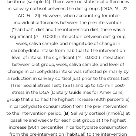
bedtime (sample 14). There were no statistical differences
in salivary cortisol between the diet groups (DGA,
N
= 22;
TAD,
N
= 21). However, when accounting for inter-
individual differences between the pre-intervention
(“habitual”) diet and the intervention diet, there was a
significant (
P
= 0.0001) interaction between diet group,
week, saliva sample, and magnitude of change in
carbohydrate intake from habitual to the intervention
level of intake. The significant (
P
= 0.0001) interaction
between diet group, week, saliva sample, and level of
change in carbohydrate intake was reflected primarily by
a reduction in salivary cortisol just prior to the stress test
(Trier Social Stress Test; TSST) and up to 120 min post-
stress in the DGA (Dietary Guidelines for Americans)
group that also had the highest increase (90th percentile)
in carbohydrate consumption from the pre-intervention
to the intervention period. (
B
) Salivary cortisol (nmol/L) at
baseline and week 9 for each diet group at the highest
increase (90th percentile) in carbohydrate consumption
from the pre-intervention (habitual) to the intervention