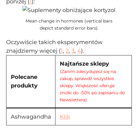
poniżej (
1
):
Mean change in hormones (vertical bars
depict standard error bars).
Oczywiście takich eksperymentów
znajdziemy więcej (
1
,
2
,
3
,
4
).
Najtańsze sklepy
(Zanim zdecydujesz się na
Polecane
zakup, sprawdź wszystkie
produkty
sklepy. Większość oferuje
zniżki do -50% po zapisaniu do
Newslettera)
Ashwagandha
Klik