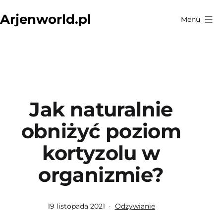
Przejdź
Arjenworld.pl
Menu
do
treści
Jak naturalnie
obniżyć poziom
kortyzolu w
organizmie?
Opublikowano
Umieszczono
19 listopada 2021
Odżywianie
w