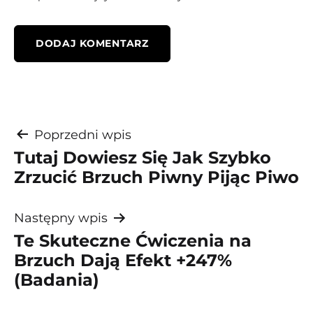
Nawigacja
Poprzedni wpis
Tutaj Dowiesz Się Jak Szybko
wpisu
Zrzucić Brzuch Piwny Pijąc Piwo
Następny wpis
Te Skuteczne Ćwiczenia na
Brzuch Dają Efekt +247%
(Badania)