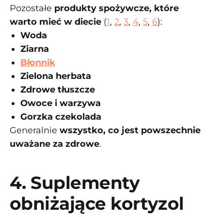
Pozostałe
produkty spożywcze, które
warto mieć w diecie
(
1
,
2
,
3
,
4
,
5
,
6
):
Woda
Ziarna
Błonnik
Zielona herbata
Zdrowe tłuszcze
Owoce i warzywa
Gorzka czekolada
Generalnie
wszystko, co jest powszechnie
uważane za zdrowe
.
4. Suplementy
obniżające kortyzol