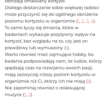
obniżają omawiany kortyzol.
Dlatego dostarczanie sobie większej radości
może przyczynić się do ogólnego obniżenia
poziomu kortyzolu w organizmie (
1
,
2
,
3
,
4
).
To samo tyczy się śmiania, które w
badaniach wykazuje pozytywny wpływ na
kortyzol, bez względu na to, czy jest on
prawdziwy lub wymuszony (
1
).
Warto również mieć zajmujące hobby, bo
badania podpowiadają nam, że ludzie, którzy
spędzają czas na rozwijaniu swoich pasji,
mają zazwyczaj niższy poziom kortyzolu w
organizmie niż Ci, którzy ich nie mają (
1
).
Nie zapominaj również o relaksującej
muzyce (
1
,
2
).