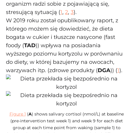
organizm radzi sobie z pojawiającą się,
stresującą sytuacją (
1
,
2
,
3
).
W 2019 roku został opublikowany raport, z
którego możem się dowiedzieć, że dieta
bogata w cukier i tłuszcze nasycone (fast
foody (
TAD
)) wpływa na posiadania
wyższego poziomu kortyzolu w porównaniu
do diety, w której bazujemy na owocach,
warzywach itp. (zdrowe produkty (
DGA
)) (
1
).
Figure 1
(
A
) shows salivary cortisol (nmol/L) at baseline
(pre-intervention test week 1) and week 9 for each diet
group at each time point from waking (sample 1) to