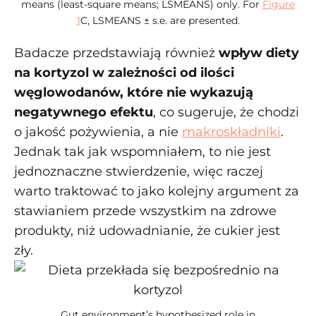
means (least-square means; LSMEANS) only. For
Figure
1
C, LSMEANS ± s.e. are presented.
Badacze przedstawiają również
wpływ diety
na kortyzol w zależności od ilości
węglowodanów, które nie wykazują
negatywnego efektu
, co sugeruje, że chodzi
o jakość pożywienia, a nie
makroskładniki
.
Jednak tak jak wspomniałem, to nie jest
jednoznaczne stwierdzenie, więc raczej
warto traktować to jako kolejny argument za
stawianiem przede wszystkim na zdrowe
produkty, niż udowadnianie, że cukier jest
zły.
Gut environment’s hypothesized role in