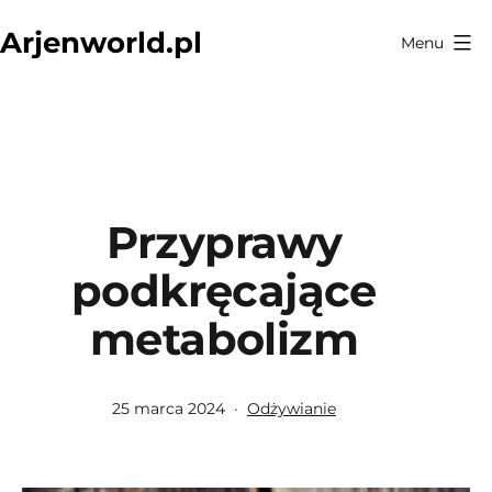
Przejdź
Arjenworld.pl
Menu
do
treści
Przyprawy
podkręcające
metabolizm
Opublikowano
Umieszczono
25 marca 2024
Odżywianie
w
kategoriach: