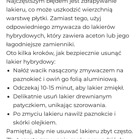
Najczęstszym błędem jest zdrapywanie
lakieru, co może uszkodzić wierzchnią
warstwę płytki. Zamiast tego, użyj
odpowiedniego zmywacza do lakierów
hybrydowych, który zawiera aceton lub jego
łagodniejsze zamienniki.
Oto kilka kroków, jak bezpiecznie usunąć
lakier hybrydowy:
Nałóż wacik nasączony zmywaczem na
paznokieć i owiń go folią aluminiową.
Odczekaj 10-15 minut, aby lakier zmiękł.
Delikatnie usuń lakier drewnianym
patyczkiem, unikając szorowania.
Po zmyciu lakieru nawilż paznokcie i
skórki olejkiem.
Pamiętaj, aby nie usuwać lakieru zbyt często.