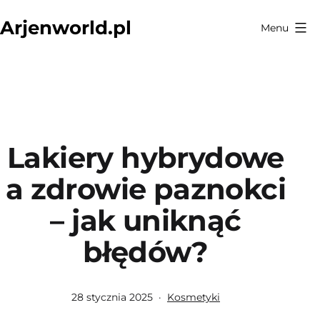
Przejdź
Arjenworld.pl
Menu
do
treści
Lakiery hybrydowe
a zdrowie paznokci
– jak uniknąć
błędów?
Opublikowano
Umieszczono
28 stycznia 2025
Kosmetyki
w