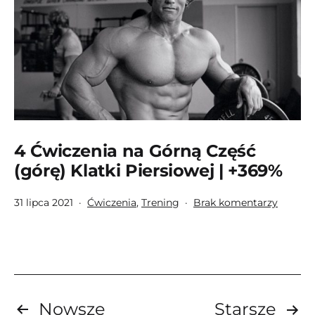
+369%
Efektó
4 Ćwiczenia na Górną Część
(górę) Klatki Piersiowej | +369%
Opublikowano
Umieszczono
do
31 lipca 2021
Ćwiczenia
,
Trening
Brak komentarzy
w
4
kategoriach:
Ćwicze
na
Górną
Część
(górę)
Stronicowanie
Nowsze
Starsze
Klatki