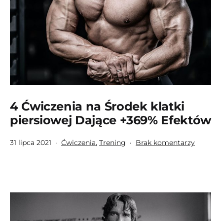
|
Szybk
Efekt
+369
4 Ćwiczenia na Środek klatki
piersiowej Dające +369% Efektów
Opublikowano
Umieszczono
do
31 lipca 2021
Ćwiczenia
,
Trening
Brak komentarzy
w
4
kategoriach:
Ćwicze
na
Środek
klatki
piersio
Dające