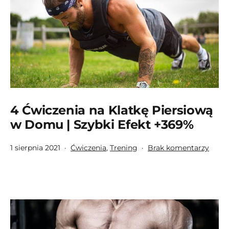
|
+369
Bez
Ławki
4 Ćwiczenia na Klatkę Piersiową
w Domu | Szybki Efekt +369%
Opublikowano
Umieszczono
do
1 sierpnia 2021
Ćwiczenia
,
Trening
Brak komentarzy
w
4
kategoriach:
Ćwicz
na
Klatk
Piers
w
Dom