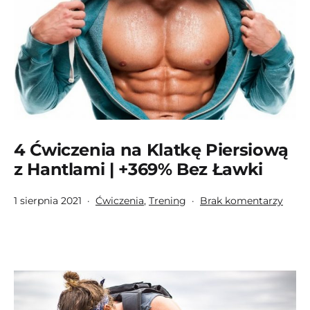
Efekt
324
+
w
dom
4 Ćwiczenia na Klatkę Piersiową
z Hantlami | +369% Bez Ławki
Opublikowano
Umieszczono
do
1 sierpnia 2021
Ćwiczenia
,
Trening
Brak komentarzy
w
4
kategoriach:
Ćwicz
na
Klatk
Piers
z
Hant