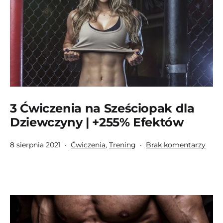
Efek
3 Ćwiczenia na Sześciopak dla
Dziewczyny | +255% Efektów
Opublikowano
Umieszczono
do
8 sierpnia 2021
Ćwiczenia
,
Trening
Brak komentarzy
w
3
kategoriach:
Ćwic
na
Sześ
dla
Dzie
|