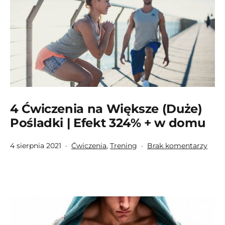
Efek
4 Ćwiczenia na Większe (Duże)
Pośladki | Efekt 324% + w domu
Opublikowano
Umieszczono
do
4 sierpnia 2021
Ćwiczenia
,
Trening
Brak komentarzy
w
4
kategoriach:
Ćwic
na
Więk
(Duż
Pośl
|