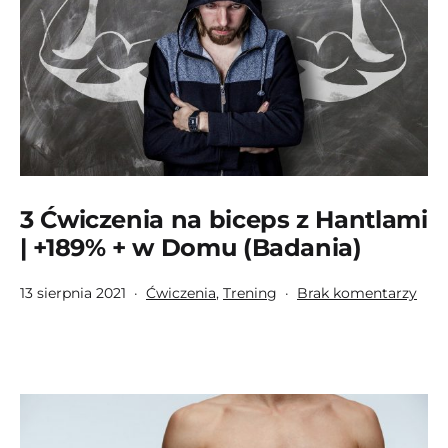
3 Ćwiczenia na biceps z Hantlami
| +189% + w Domu (Badania)
Opublikowano
Umieszczono
do
13 sierpnia 2021
Ćwiczenia
,
Trening
Brak komentarzy
w
3
kategoriach:
Ćwic
na
bice
z
Han
|