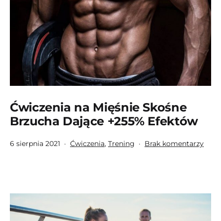
+255
Efek
Ćwiczenia na Mięśnie Skośne
Brzucha Dające +255% Efektów
Opublikowano
Umieszczono
do
6 sierpnia 2021
Ćwiczenia
,
Trening
Brak komentarzy
w
Ćwic
kategoriach:
na
Mięś
Skoś
Brzu
Dają
+255