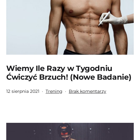
+18
+
w
Do
(Bad
Wiemy Ile Razy w Tygodniu
Ćwiczyć Brzuch! (Nowe Badanie)
Opublikowano
Umieszczono
do
12 sierpnia 2021
Trening
Brak komentarzy
w
Wiemy
kategoriach:
Ile
Razy
w
Tygodniu
Ćwiczyć
Brzuch!