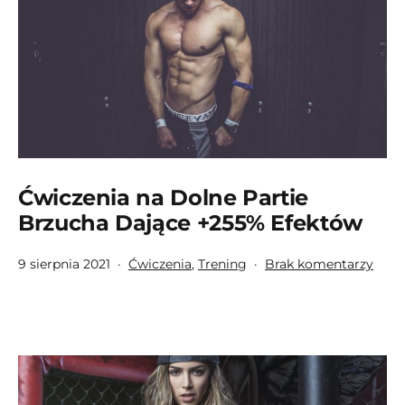
(Nowe
Badanie)
Ćwiczenia na Dolne Partie
Brzucha Dające +255% Efektów
Opublikowano
Umieszczono
do
9 sierpnia 2021
Ćwiczenia
,
Trening
Brak komentarzy
w
Ćwic
kategoriach:
na
Doln
Parti
Brzu
Dają
+255