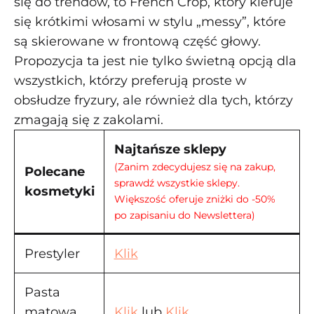
się do trendów, to French Crop, który kieruje
się krótkimi włosami w stylu „messy”, które
są skierowane w frontową część głowy.
Propozycja ta jest nie tylko świetną opcją dla
wszystkich, którzy preferują proste w
obsłudze fryzury, ale również dla tych, którzy
zmagają się z zakolami.
Najtańsze sklepy
(Zanim zdecydujesz się na zakup,
Polecane
sprawdź wszystkie sklepy.
kosmetyki
Większość oferuje zniżki do -50%
po zapisaniu do Newslettera)
Prestyler
Klik
Pasta
matowa
Klik
lub
Klik