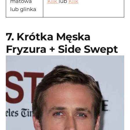
matowa
Klik
lub
Klik
lub glinka
7. Krótka Męska
Fryzura + Side Swept