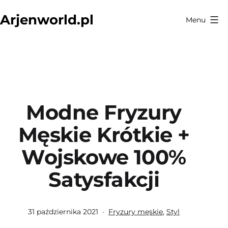
Przejdź
Arjenworld.pl
Menu
do
treści
Modne Fryzury
Męskie Krótkie +
Wojskowe 100%
Satysfakcji
Opublikowano
Umieszczono
31 października 2021
Fryzury męskie
,
Styl
w