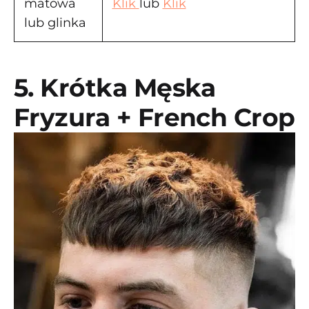
matowa
Klik
lub
Klik
lub glinka
5. Krótka Męska
Fryzura + French Crop