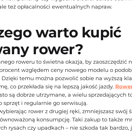
ale też opłacalności ewentualnych napraw.
zego warto kupić
any rower?
ego roweru to świetna okazja, by zaoszczędzić 
ąt procent względem ceny nowego modelu o podo
 Dzięki temu można pozwolić sobie na wyższą kla
amę, co przekłada się na lepszą jakość jazdy.
Rower
sto są dobrze utrzymane, a wielu sprzedających to
o sprzęt i regularnie go serwisują.
ybierając rower z drugiej ręki, zmniejszasz swój
zrównoważoną konsumpcję. Taki zakup to także mn
ch rysach czy upadkach – nie szkoda tak bardzo, 