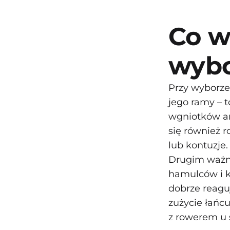
Co w
wybo
Przy wyborze
jego ramy – t
wgniotków an
się również
lub kontuzje.
Drugim ważny
hamulców i ko
dobrze reagu
zużycie łańcu
z rowerem u 