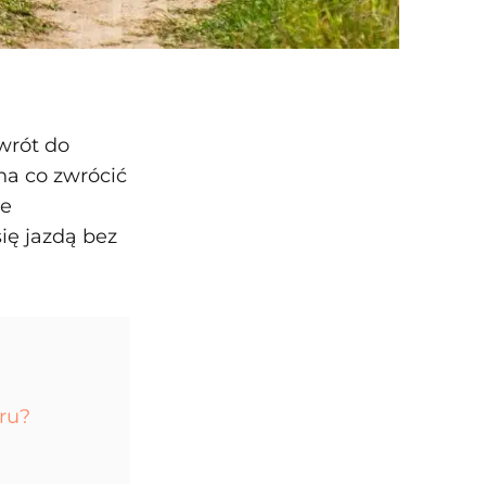
wrót do
na co zwrócić
le
ię jazdą bez
ru?