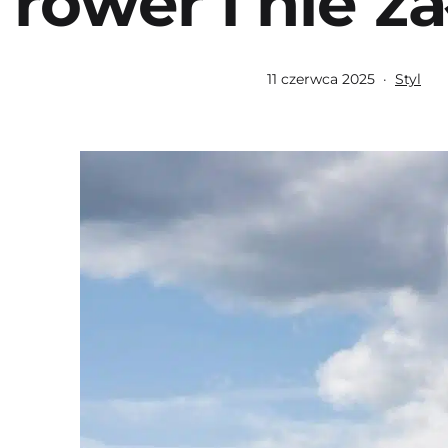
rower i nie ż
Opublikowano
Umiesz
11 czerwca 2025
Styl
w
kategor