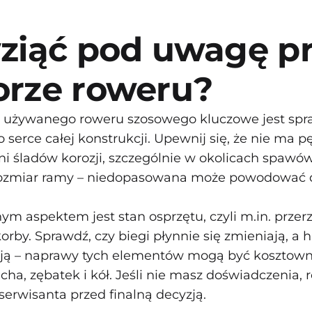
ziąć pod uwagę p
rze roweru?
 używanego roweru szosowego kluczowe jest sp
o serce całej konstrukcji. Upewnij się, że nie ma p
i śladów korozji, szczególnie w okolicach spawów 
 rozmiar ramy – niedopasowana może powodować 
m aspektem jest stan osprzętu, czyli m.in. przerz
rby. Sprawdź, czy biegi płynnie się zmieniają, a
ją – naprawy tych elementów mogą być kosztown
cha, zębatek i kół. Jeśli nie masz doświadczenia, 
serwisanta przed finalną decyzją.