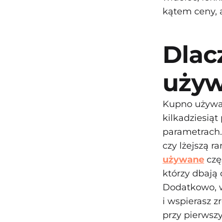
kątem ceny, 
Dlac
używ
Kupno używan
kilkadziesi
parametrach.
czy lżejszą r
używane
czę
którzy dbają 
Dodatkowo, w
i wspierasz 
przy pierwszy