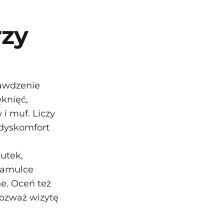
rzy
rawdzenie
ęknięć,
i muf. Liczy
dyskomfort
utek,
 hamulce
e. Oceń też
rozważ wizytę