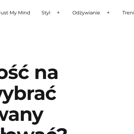
Just My Mind
Styl
Odżywianie
Tren
Rozwiń
Rozwiń
menu
menu
ość na
wybrać
wany