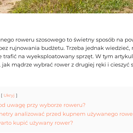
nego roweru szosowego to świetny sposób na po
 bez rujnowania budżetu. Trzeba jednak wiedzieć, 
e trafić na wyeksploatowany sprzęt. W tym artyku
ak mądrze wybrać rower z drugiej ręki i cieszyć s
Ukryj
od uwagę przy wyborze roweru?
metry analizować przed kupnem używanego rowe
arto kupić używany rower?