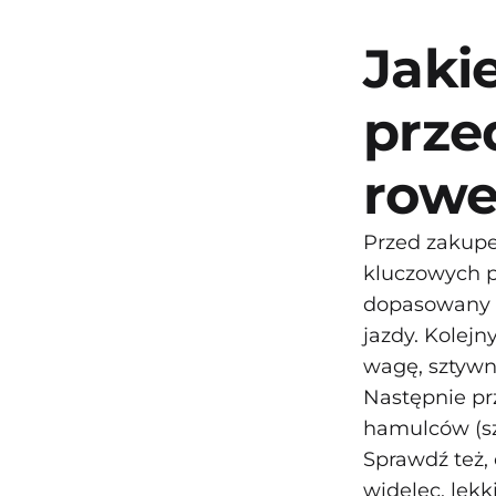
Jaki
prze
rowe
Przed zakupe
kluczowych p
dopasowany d
jazdy. Kolejn
wagę, sztywn
Następnie prz
hamulców (sz
Sprawdź też,
widelec, lek