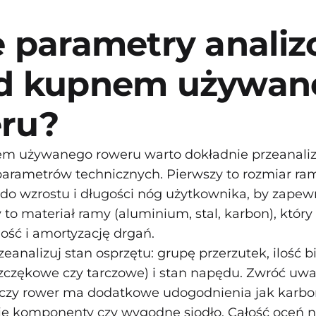
e parametry anali
d kupnem używan
ru?
m używanego roweru warto dokładnie przeanaliz
arametrów technicznych. Pierwszy to rozmiar ra
o wzrostu i długości nóg użytkownika, by zapew
y to materiał ramy (aluminium, stal, karbon), któr
ość i amortyzację drgań.
eanalizuj stan osprzętu: grupę przerzutek, ilość b
czękowe czy tarczowe) i stan napędu. Zwróć uwa
 czy rower ma dodatkowe udogodnienia jak karb
kie komponenty czy wygodne siodło. Całość oceń n