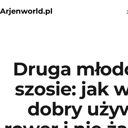
Przejdź
Arjenworld.pl
do
treści
Druga młod
szosie: jak 
dobry uży