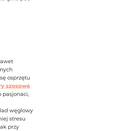
nawet
bnych
sę osprzętu
y szosowe
 pasjonaci,
 ślad węglowy
iej stresu
jak przy