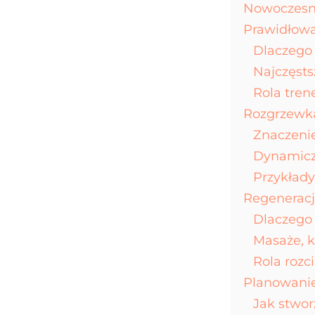
Nowoczesne
Prawidłowa
Dlaczego 
Najczęsts
Rola tren
Rozgrzewka
Znaczeni
Dynamiczn
Przykład
Regeneracj
Dlaczego 
Masaże, k
Rola rozc
Planowanie
Jak stwor