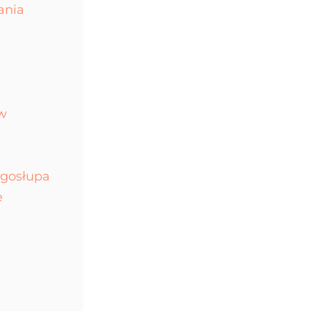
ania
w
ęgosłupa
e