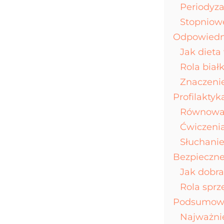
Periodyza
Stopniowe
Odpowiedni
Jak dieta
Rola biał
Znaczeni
Profilakty
Równowag
Ćwiczenia
Słuchanie
Bezpieczne
Jak dobra
Rola sprz
Podsumowan
Najważni