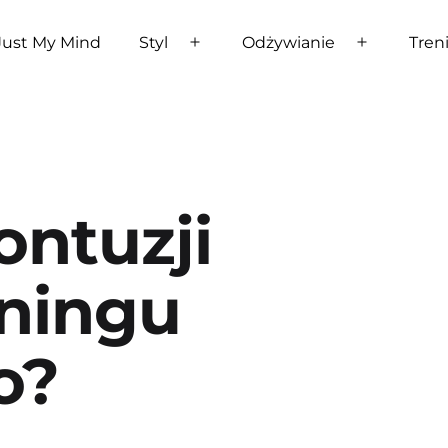
Just My Mind
Styl
Odżywianie
Tren
Rozwiń
Rozwiń
menu
menu
ontuzji
eningu
o?