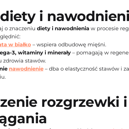
 diety i nawodnien
j o znaczeniu
diety i nawodnienia
w procesie rege
ględnić:
ta w białko
– wspiera odbudowę mięśni.
ga-3, witaminy i minerały
– pomagają w regenera
u zdrowia stawów.
nie
nawodnienie
– dba o elastyczność stawów i z
iu.
zenie rozgrzewki i
iągania