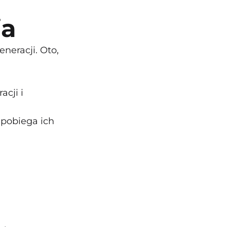
ia
neracji. Oto,
cji i
apobiega ich