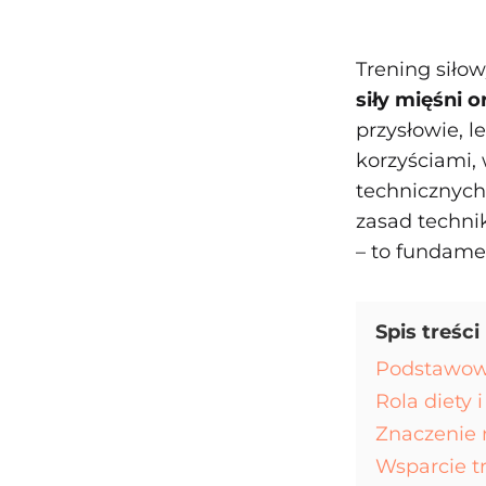
Trening siło
siły mięśni 
przysłowie, l
korzyściami, 
technicznych
zasad techni
– to fundame
Spis treści
Podstawow
Rola diety 
Znaczenie r
Wsparcie t