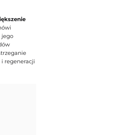
iększenie
mówi
ę jego
ędów
strzeganie
i regeneracji