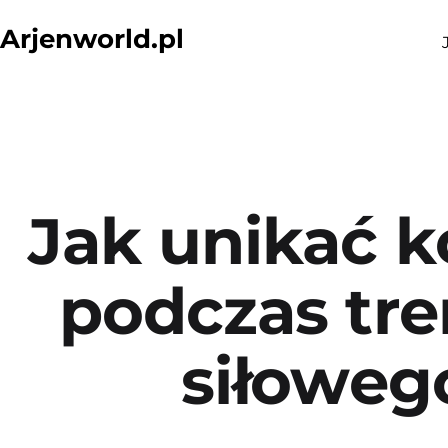
Przejdź
Arjenworld.pl
do
treści
Jak unikać k
podczas tr
siłoweg