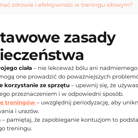
mać zdrowie i efektywność w treningu siłowym?
tawowe zasady
ieczeństwa
ojego ciała
– nie lekceważ bólu ani nadmiernego
mogą one prowadzić do poważniejszych problem
 korzystanie ze sprzętu
– upewnij się, że używas
jego przeznaczeniem i w odpowiedni sposób.
e treningów
– uwzględnij periodyzację, aby unik
ania i urazów.
a
– pamiętaj, że zapobieganie kontuzjom to podst
o treningu.