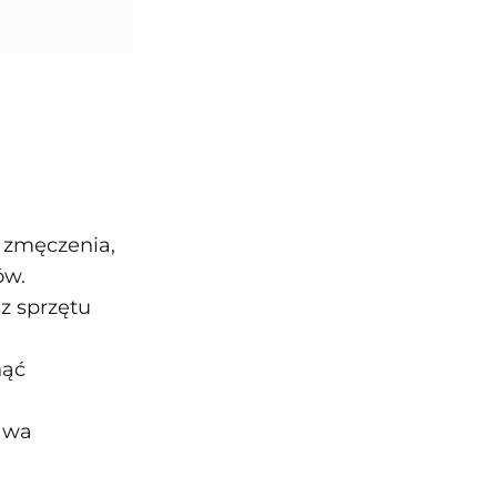
 zmęczenia,
ów.
z sprzętu
nąć
awa