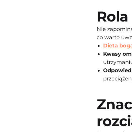
Rola
Nie zapomina
co warto uwz
Dieta boga
Kwasy ome
utrzymani
Odpowied
przeciążen
Znac
rozc