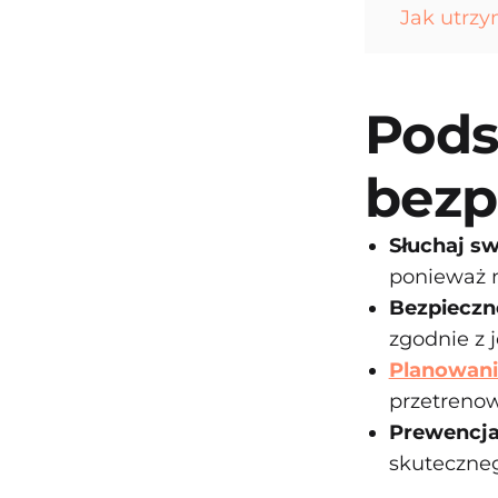
Jak utrzy
Pods
bezp
Słuchaj sw
ponieważ 
Bezpieczne
zgodnie z 
Planowani
przetrenow
Prewencj
skuteczneg