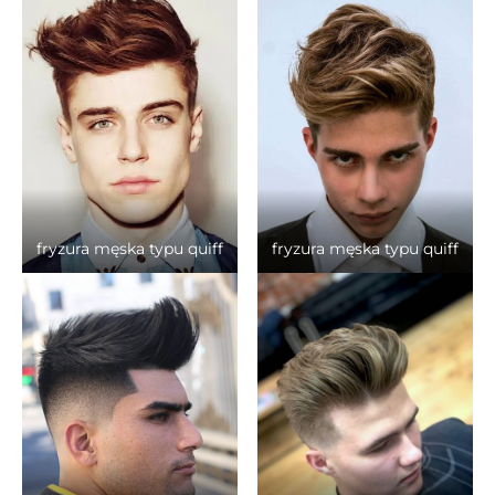
fryzura męska typu quiff
fryzura męska typu quiff