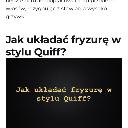
będzie bardziej popracować nad przodem
włosów, rezygnując z stawiania wysoko
grzywki.
Jak układać fryzurę w
stylu Quiff?