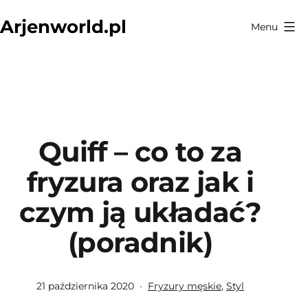
Przejdź
Arjenworld.pl
Menu
do
treści
Quiff – co to za
fryzura oraz jak i
czym ją układać?
(poradnik)
Opublikowano
Umieszczono
21 października 2020
Fryzury męskie
,
Styl
w