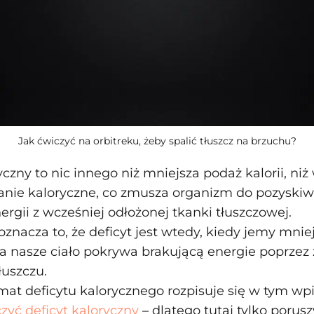
Jak ćwiczyć na orbitreku, żeby spalić tłuszcz na brzuchu?
yczny to nic innego niż mniejsza podaż kalorii, ni
nie kaloryczne, co zmusza organizm do pozyskiw
ergii z wcześniej odłożonej tkanki tłuszczowej.
nacza to, że deficyt jest wtedy, kiedy jemy mniej
a nasze ciało pokrywa brakującą energie poprzez 
łuszczu.
mat deficytu kalorycznego rozpisuje się w tym wpi
iczyć deficyt kaloryczny
– dlatego tutaj tylko porus