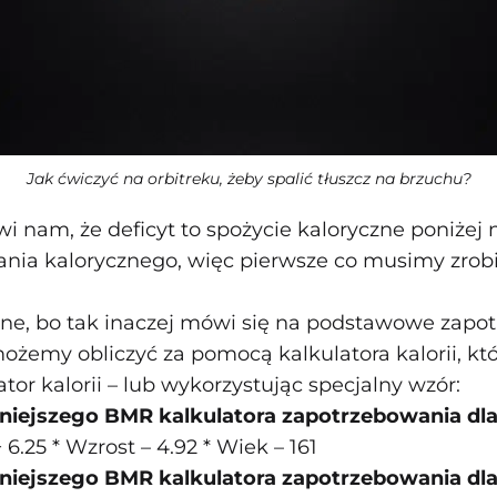
Jak ćwiczyć na orbitreku, żeby spalić tłuszcz na brzuchu?
i nam, że deficyt to spożycie kaloryczne poniżej
nia kalorycznego, więc pierwsze co musimy zrobić
zne, bo tak inaczej mówi się na podstawowe zapo
ożemy obliczyć za pomocą kalkulatora kalorii, któ
lator kalorii – lub wykorzystując specjalny wzór:
iejszego BMR kalkulatora zapotrzebowania dla
 6.25 * Wzrost – 4.92 * Wiek – 161
niejszego BMR kalkulatora zapotrzebowania dl