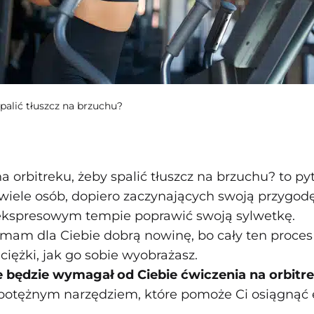
spalić tłuszcz na brzuchu?
a orbitreku, żeby spalić tłuszcz na brzuchu? to pyt
wiele osób, dopiero zaczynających swoją przygodę 
ekspresowym tempie poprawić swoją sylwetkę.
 mam dla Ciebie dobrą nowinę, bo cały ten proces
ciężki, jak go sobie wyobrażasz.
e będzie wymagał od Ciebie ćwiczenia na orbitr
potężnym narzędziem, które pomoże Ci osiągnąć 