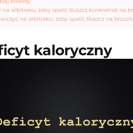
zaj korekty
 na orbitreku, żeby spalić tłuszcz konkretnie na 
wiczyć na orbitreku, żeby spalić tłuszcz na brzuc
ficyt kaloryczny