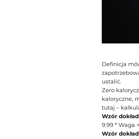
Definicja mów
zapotrzebowa
ustalić.
Zero kaloryc
kaloryczne, m
tutaj – kalku
Wzór dokładn
9.99 * Waga +
Wzór dokład