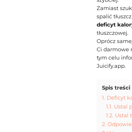
szybciej.
Zamiast szuka
spalić tłuszc
deficyt kalo
tłuszczowej.
Oprócz samej
Ci darmowe n
tym celu inf
Juicify.app.
Spis treści
1. Deficyt 
1.1. Usta
1.2. Usta
2. Odpowie