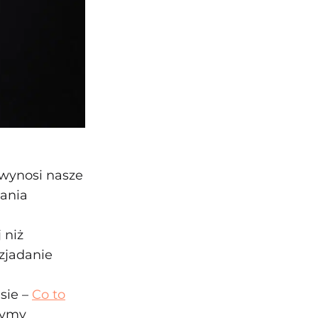
ż wynosi nasze
ania
 niż
zjadanie
sie –
Co to
zymy