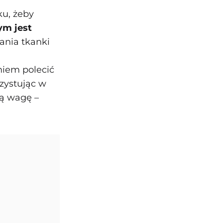
ku, żeby
ym jest
ania tkanki
niem polecić
zystując w
ną wagę –