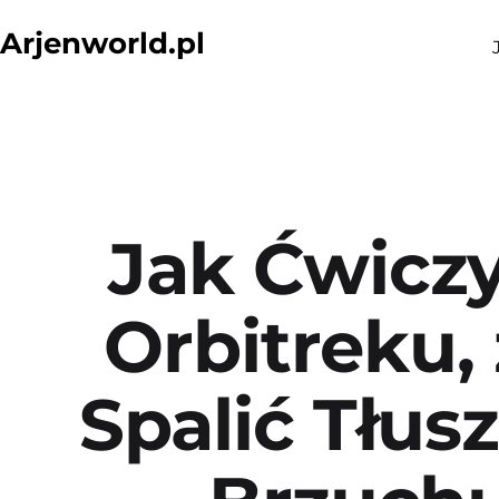
Przejdź
Arjenworld.pl
do
treści
Jak Ćwicz
Orbitreku,
Spalić Tłus