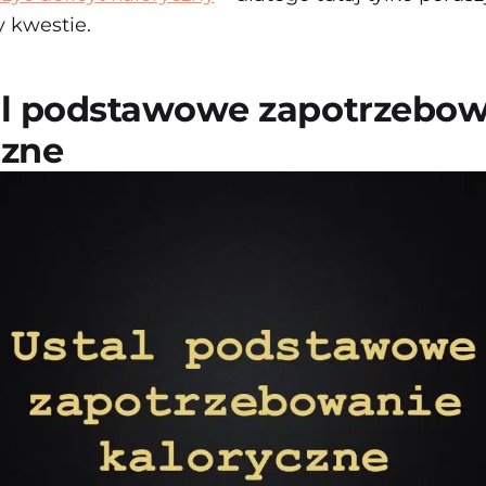
y kwestie.
stal podstawowe zapotrzebo
czne