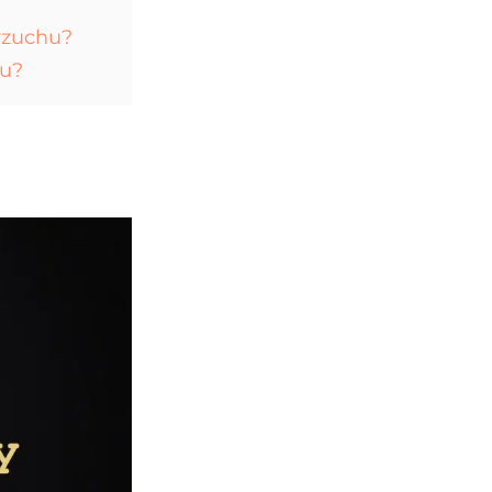
brzuchu?
hu?