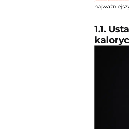
najważniejsz
1.1. U
kalory