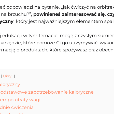
ć odpowiedzi na pytanie, „jak ćwiczyć na orbitre
z na brzuchu?”,
powinieneś zainteresować się, cz
ryczny
, który jest najważniejszym elementem spal
 edukacji w tym temacie, mogę z czystym sumie
arzędzie, które pomoże Ci go utrzymywać, wykor
ormację o produktach, które spożywasz oraz obec
Ukryj
kaloryczny
l podstawowe zapotrzebowanie kaloryczne
l tempo utraty wagi
dnie ćwiczenia