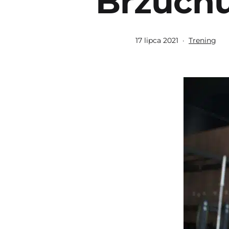
Brzuch
Opublikowano
Umieszczo
17 lipca 2021
Trening
w
kategoriach