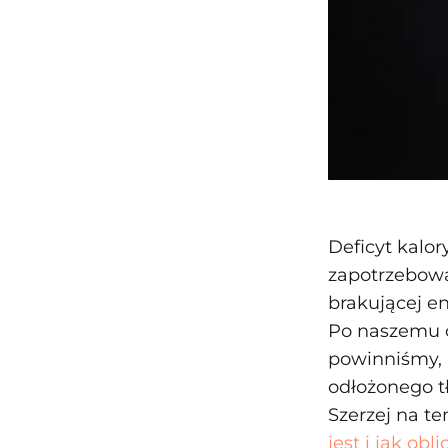
Deficyt kalor
zapotrzebowa
brakującej en
Po naszemu oz
powinniśmy, 
odłożonego t
Szerzej na te
jest i jak obl