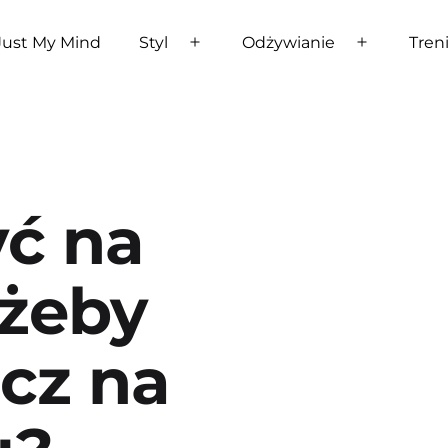
Just My Mind
Styl
Odżywianie
Tren
Rozwiń
Rozwiń
menu
menu
yć na
 żeby
zcz na