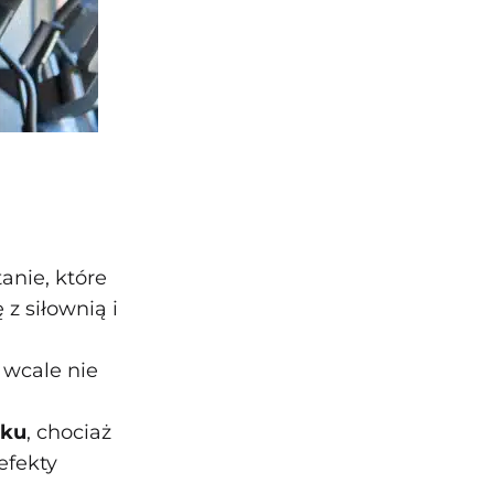
anie, które
z siłownią i
 wcale nie
eku
, chociaż
efekty