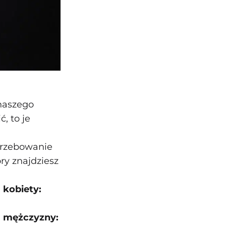
 naszego
, to je
trzebowanie
ry znajdziesz
 kobiety:
a mężczyzny: