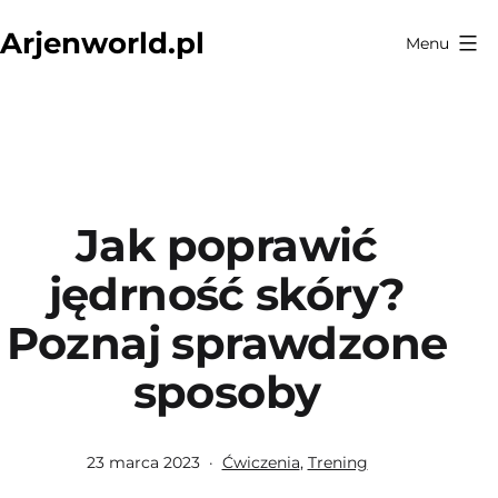
Przejdź
Arjenworld.pl
Menu
do
treści
Jak poprawić
jędrność skóry?
Poznaj sprawdzone
sposoby
Opublikowano
Umieszczono
23 marca 2023
Ćwiczenia
,
Trening
w