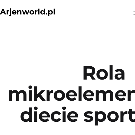
Przejdź
Arjenworld.pl
do
treści
Rola
mikroeleme
diecie spo