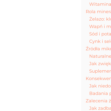
Witamina 
Rola miner
Żelazo: k
Wapń i ma
Sód i pot
Cynk i se
Źródła mik
Naturalne
Jak zwię
Suplemen
Konsekwen
Jak niedo
Badania 
Zalecenia 
Jak zadb