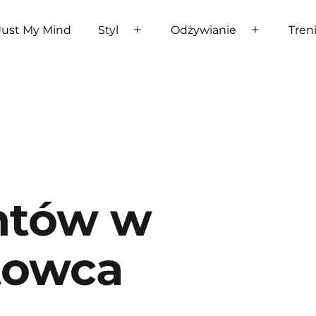
Just My Mind
Styl
Odżywianie
Tren
Rozwiń
Rozwiń
menu
menu
ntów w
rtowca