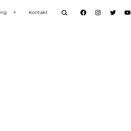
Szukaj…
ing
Kontakt
Rozwiń
Facebook
Instagram
Twitter
Yo
menu