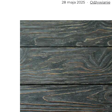
Opublikowano
Umieszczon
28 maja 2025
Odżywianie
w
kategoriach: