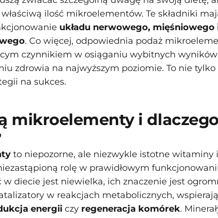
szą zwracać szczególną uwagę na swoją dietę, a
właściwą ilość mikroelementów. Te składniki ma
nkcjonowanie
układu nerwowego, mięśniowego 
owego
. Co więcej, odpowiednia podaż mikroele
ącym czynnikiem w osiąganiu wybitnych wyników
niu zdrowia na najwyższym poziomie. To nie tylko
ategii na sukces.
ą mikroelementy i dlaczego
?
nty
to niepozorne, ale niezwykle istotne witaminy i
 niezastąpioną rolę w prawidłowym funkcjonowan
ć w diecie jest niewielka, ich znaczenie jest ogr
katalizatory w reakcjach metabolicznych, wspieraj
dukcja energii
czy
regeneracja komórek
. Minera