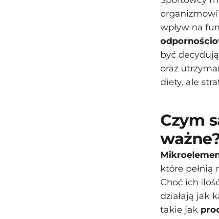
Sportowcy mu
organizmowi 
wpływ na fu
odporności
być decyduj
oraz utrzyma
diety, ale str
Czym s
ważne
Mikroeleme
które pełnią
Choć ich iloś
działają jak 
takie jak
pro