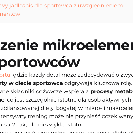
wy jadłospis dla sportowca z uwzględnieniem
ementów
zenie mikroelem
sportowców
ortu
, gdzie każdy detal może zadecydować o zwyc
ty w diecie sportowca
odgrywają kluczową rolę.
wne składniki odżywcze wspierają
procesy metabo
ne
, co jest szczególnie istotne dla osób aktywnych 
zbilansowanej diety, bogatej w mikro- i makroel
intensywny trening może nie przynieść oczekiwan
roste? Tak, ale niezwykle istotne.