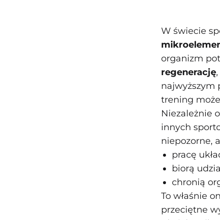
W świecie sp
mikroelemen
organizm pot
regenerację
najwyższym p
trening może
Niezależnie 
innych sport
niepozorne, 
pracę ukł
biorą udzi
chronią or
To właśnie 
przeciętne w