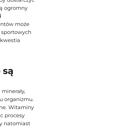
by dostarczyć
ją ogromny
i
mentów może
 sportowych
 kwestia
 są
 minerały,
iu organizmu.
omne. Witaminy
ąc procesy
ły natomiast