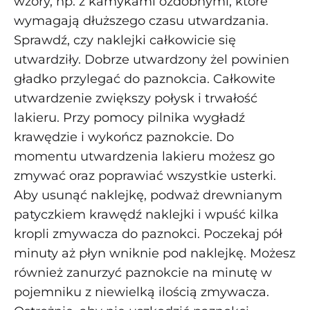
wzory, np. z kamykami ozdobnymi, które
wymagają dłuższego czasu utwardzania.
Sprawdź, czy naklejki całkowicie się
utwardziły. Dobrze utwardzony żel powinien
gładko przylegać do paznokcia. Całkowite
utwardzenie zwiększy połysk i trwałość
lakieru. Przy pomocy pilnika wygładź
krawędzie i wykończ paznokcie. Do
momentu utwardzenia lakieru możesz go
zmywać oraz poprawiać wszystkie usterki.
Aby usunąć naklejkę, podważ drewnianym
patyczkiem krawędź naklejki i wpuść kilka
kropli zmywacza do paznokci. Poczekaj pół
minuty aż płyn wniknie pod naklejkę. Możesz
również zanurzyć paznokcie na minutę w
pojemniku z niewielką ilością zmywacza.