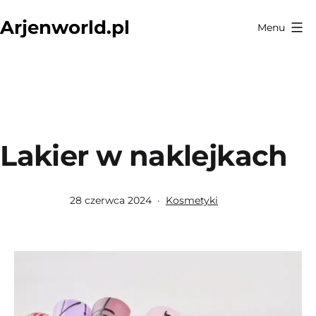
Przejdź
Arjenworld.pl
Menu
do
treści
Lakier w naklejkach
Opublikowano
Umieszczono
28 czerwca 2024
Kosmetyki
w
kategoriach: