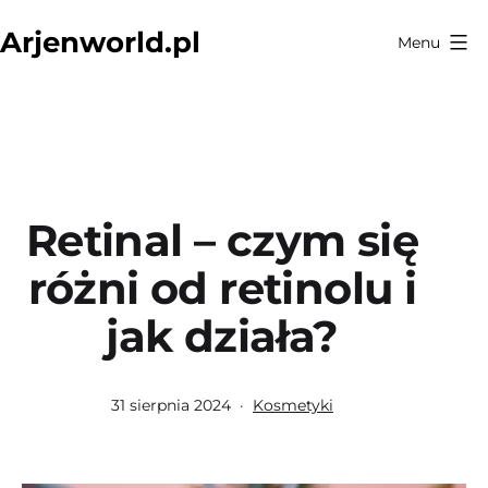
Przejdź
Arjenworld.pl
Menu
do
treści
Retinal – czym się
różni od retinolu i
jak działa?
Opublikowano
Umieszczono
31 sierpnia 2024
Kosmetyki
w
kategoriach: