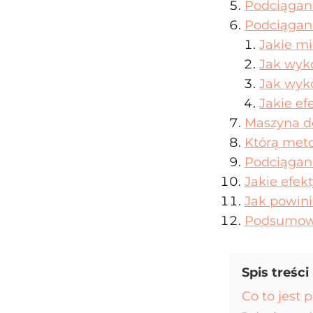
Podciągan
Podciąganie
Jakie mi
Jak wyko
Jak wyk
Jakie ef
Maszyna d
Którą met
Podciągan
Jakie efek
Jak powini
Podsumow
Spis treści
Co to jest 