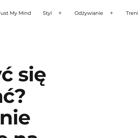
Just My Mind
Styl
Odżywianie
Tren
Rozwiń
Rozwiń
menu
menu
ć się
ać?
nie