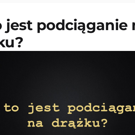
o jest podciąganie
ku?