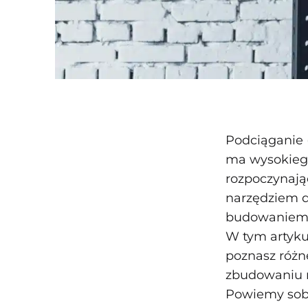
Podciąganie (
ma wysokiego 
rozpoczynają
narzędziem d
budowanie
W tym artyku
poznasz różn
zbudowaniu 
Powiemy sobi