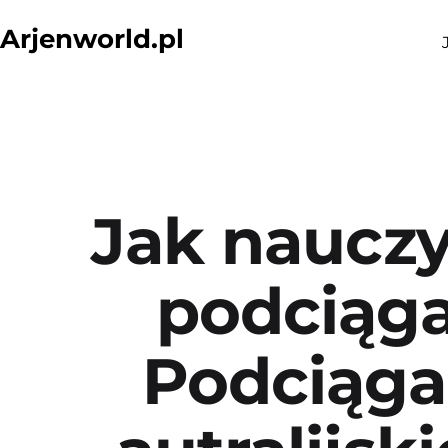
Przejdź
Arjenworld.pl
do
treści
Jak nauczy
podciąg
Podciąga