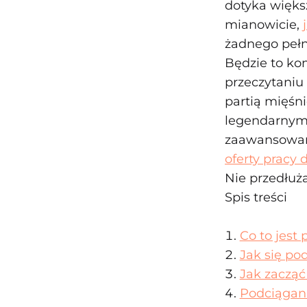
dotyka więks
mianowicie,
żadnego pełn
Będzie to ko
przeczytaniu
partią mięśn
legendarnym ć
zaawansowany
oferty pracy 
Nie przedłuż
Spis treści
Co to jest
Jak się po
Jak zacząć
Podciągan