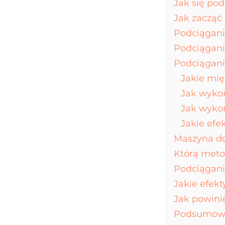
Jak się po
Jak zacząć 
Podciągan
Podciągan
Podciąganie
Jakie mię
Jak wykon
Jak wykon
Jakie efe
Maszyna do
Którą meto
Podciągan
Jakie efek
Jak powini
Podsumow