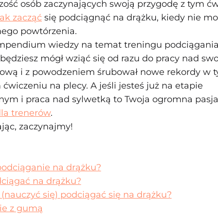
zość osób zaczynających swoją przygodę z tym ćw
jak zacząć
się podciągnąć na drążku, kiedy nie 
ego powtórzenia.
mpendium wiedzy na temat treningu podciągania
 będziesz mógł wziąć się od razu do pracy nad swo
iową i z powodzeniem śrubował nowe rekordy w 
wiczeniu na plecy. A jeśli jesteś już na etapie
m i praca nad sylwetką to Twoja ogromna pasja
dla trenerów
.
ając, zaczynajmy!
 podciąganie na drążku?
dciągać na drążku?
 (nauczyć się) podciągać się na drążku?
ie z gumą