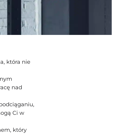
, która nie
alnym
racę nad
 podciąganiu,
mogą Ci w
mem, który