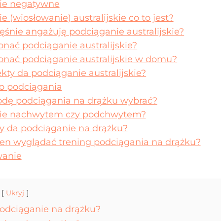
ie negatywne
 (wiosłowanie) australijskie co to jest?
ęśnie angażuję podciąganie australijskie?
nać podciąganie australijskie?
onać podciąganie australijskie w domu?
ekty da podciąganie australijskie?
o podciągania
odę podciągania na drążku wybrać?
ie nachwytem czy podchwytem?
ty da podciąganie na drążku?
en wyglądać trening podciągania na drążku?
anie
Ukryj
podciąganie na drążku?