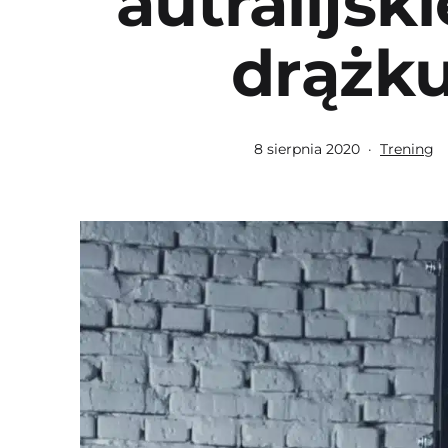
autralijsk
drążk
Opublikowano
Umieszcz
8 sierpnia 2020
Trening
w
kategoria