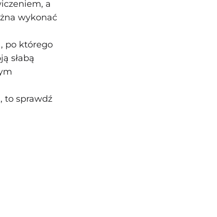
iczeniem, a
można wykonać
, po którego
ją słabą
tym
, to sprawdź