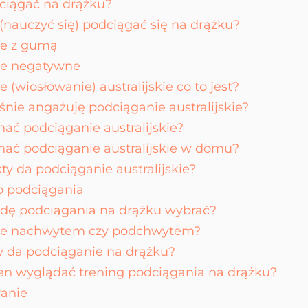
dciągać na drążku?
(nauczyć się) podciągać się na drążku?
ie z gumą
ie negatywne
 (wiosłowanie) australijskie co to jest?
śnie angażuję podciąganie australijskie?
ać podciąganie australijskie?
ać podciąganie australijskie w domu?
kty da podciąganie australijskie?
 podciągania
dę podciągania na drążku wybrać?
ie nachwytem czy podchwytem?
ty da podciąganie na drążku?
en wyglądać trening podciągania na drążku?
anie