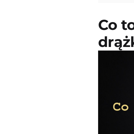
Co t
drąż