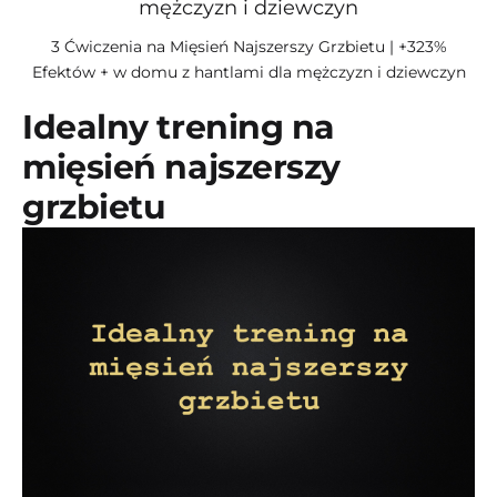
3 Ćwiczenia na Mięsień Najszerszy Grzbietu | +323%
Efektów + w domu z hantlami dla mężczyzn i dziewczyn
Idealny trening na
mięsień najszerszy
grzbietu