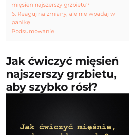
mięsień najszerszy grzbietu?
6. Reaguj na zmiany, ale nie wpadaj w
panikę
Podsumowanie
Jak ćwiczyć mięsień
najszerszy grzbietu,
aby szybko rósł?