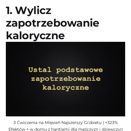
1. Wylicz
zapotrzebowanie
kaloryczne
3 Ćwiczenia na Mięsień Najszerszy Grzbietu | +323%
Efektów + w domu z hantlami dla mężczyzn i dziewczyn