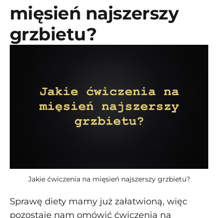
mięsień najszerszy
grzbietu?
Jakie ćwiczenia na mięsień najszerszy grzbietu?
Sprawę diety mamy już załatwioną, więc
pozostaje nam omówić ćwiczenia na