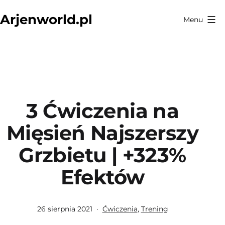
Przejdź
Arjenworld.pl
Menu
do
treści
3 Ćwiczenia na
Mięsień Najszerszy
Grzbietu | +323%
Efektów
Opublikowano
Umieszczono
26 sierpnia 2021
Ćwiczenia
,
Trening
w