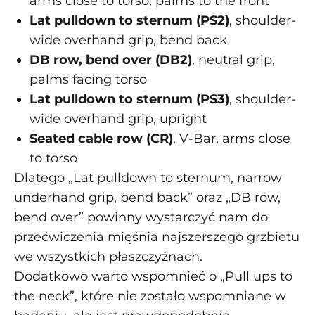
arms close to torso, palms to the front
Lat pulldown to sternum (PS2)
, shoulder-
wide overhand grip, bend back
DB row, bend over (DB2)
, neutral grip,
palms facing torso
Lat pulldown to sternum (PS3)
, shoulder-
wide overhand grip, upright
Seated cable row (CR)
, V-Bar, arms close
to torso
Dlatego „Lat pulldown to sternum, narrow
underhand grip, bend back” oraz „DB row,
bend over” powinny wystarczyć nam do
przećwiczenia mięśnia najszerszego grzbietu
we wszystkich płaszczyźnach.
Dodatkowo warto wspomnieć o „Pull ups to
the neck”, które nie zostało wspomniane w