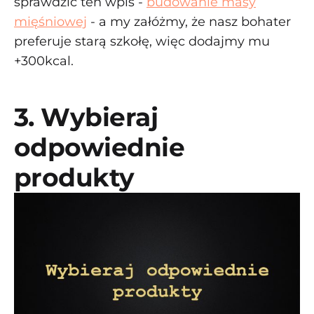
sprawdzić ten wpis -
budowanie masy
mięśniowej
- a my załóżmy, że nasz bohater
preferuje starą szkołę, więc dodajmy mu
+300kcal.
3. Wybieraj
odpowiednie
produkty