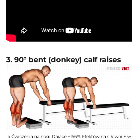
3. 90° bent (donkey) calf raises
4 Ćwiczenia na nogi Dające +156% Efektów na siłowni + w