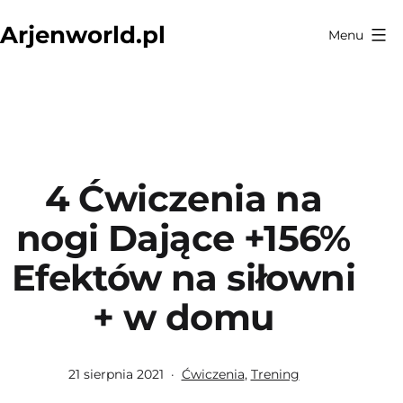
Przejdź
Arjenworld.pl
Menu
do
treści
4 Ćwiczenia na
nogi Dające +156%
Efektów na siłowni
+ w domu
Opublikowano
Umieszczono
21 sierpnia 2021
Ćwiczenia
,
Trening
w