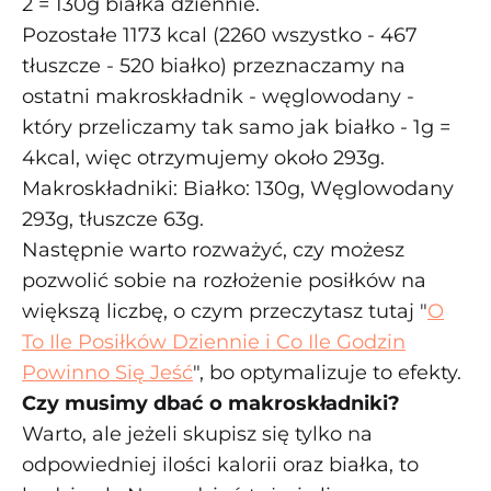
2 = 130g białka dziennie.
Pozostałe 1173 kcal (2260 wszystko - 467
tłuszcze - 520 białko) przeznaczamy na
ostatni makroskładnik - węglowodany -
który przeliczamy tak samo jak białko - 1g =
4kcal, więc otrzymujemy około 293g.
Makroskładniki: Białko: 130g, Węglowodany
293g, tłuszcze 63g.
Następnie warto rozważyć, czy możesz
pozwolić sobie na rozłożenie posiłków na
większą liczbę, o czym przeczytasz tutaj "
O
To Ile Posiłków Dziennie i Co Ile Godzin
Powinno Się Jeść
", bo optymalizuje to efekty.
Czy musimy dbać o makroskładniki?
Warto, ale jeżeli skupisz się tylko na
odpowiedniej ilości kalorii oraz białka, to