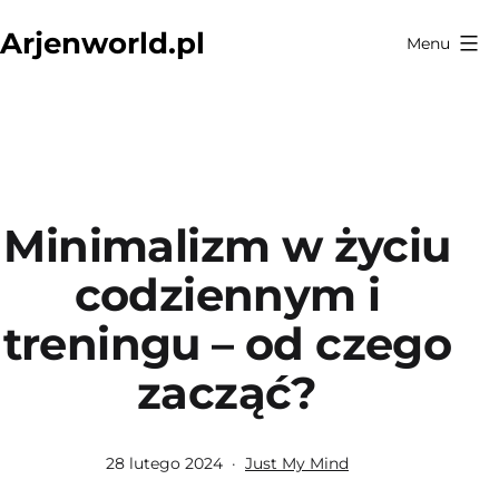
Przejdź
Arjenworld.pl
Menu
do
treści
Minimalizm w życiu
codziennym i
treningu – od czego
zacząć?
Opublikowano
Umieszczono
28 lutego 2024
Just My Mind
w