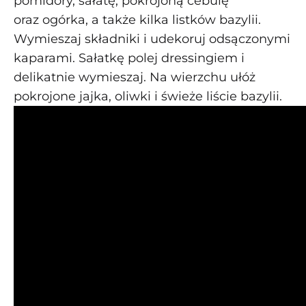
pomidory, sałatę, pokrojoną cebulę
oraz ogórka, a także kilka listków bazylii.
Wymieszaj składniki i udekoruj odsączonymi
kaparami. Sałatkę polej dressingiem i
delikatnie wymieszaj. Na wierzchu ułóż
pokrojone jajka, oliwki i świeże liście bazylii.