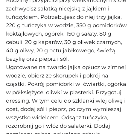
Rodzinę i przyjaciół przy wielkanocnym stole
zachwycisz sałatką nicejską z jajkiem i
tuńczykiem. Potrzebujesz do niej trzy jajka,
220 g tuńczyka w wodzie, 350 g pomidorków
koktajlowych, ogórek, 150 g sałaty, 80 g
cebuli, 20 g kaparów, 30 g oliwek czarnych,
40 g oliwy, 20 g octu jabłkowego, świeżą
bazylię oraz pieprz i sól.
Ugotowane na twardo jajka opłucz w zimnej
wodzie, obierz ze skorupek i pokrój na
cząstki. Pokrój pomidorki w ćwiartki, ogórka
w półksiężyce, oliwki w plasterki. Przygotuj
dressing. W tym celu do szklanki wlej oliwę i
ocet, dodaj sól i pieprz, po czym wymieszaj
wszystko widelcem. Odsącz tuńczyka,
rozdrobnij go i włóż do salaterki. Dodaj