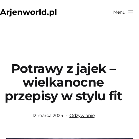
Przejdź
Arjenworld.pl
Menu
do
treści
Potrawy z jajek –
wielkanocne
przepisy w stylu fit
Opublikowano
Umieszczono
12 marca 2024
Odżywianie
w
kategoriach: