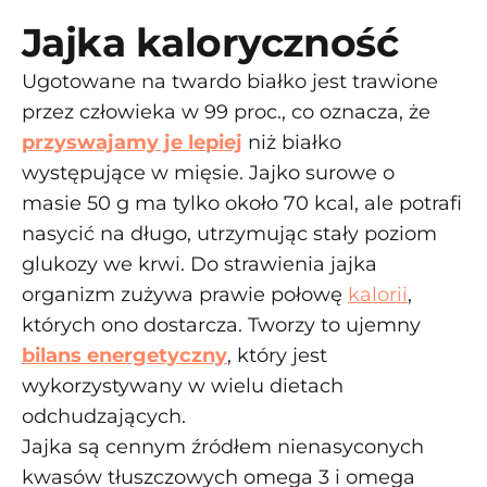
Jajka kaloryczność
Ugotowane na twardo białko jest trawione
przez człowieka w 99 proc., co oznacza, że
przyswajamy je lepiej
niż białko
występujące w mięsie. Jajko surowe o
masie 50 g ma tylko około 70 kcal, ale potrafi
nasycić na długo, utrzymując stały poziom
glukozy we krwi. Do strawienia jajka
organizm zużywa prawie połowę
kalorii
,
których ono dostarcza. Tworzy to ujemny
bilans energetyczny
, który jest
wykorzystywany w wielu dietach
odchudzających.
Jajka są cennym źródłem nienasyconych
kwasów tłuszczowych omega 3 i omega