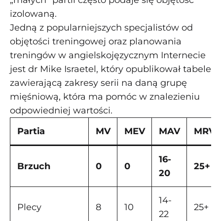
„małych” partii często podaje się objętość
izolowaną.
Jedną z popularniejszych specjalistów od
objętości treningowej oraz planowania
treningów w angielskojęzycznym Internecie
jest dr Mike Israetel, który opublikował tabele
zawierającą zakresy serii na daną grupę
mięśniową, która ma pomóc w znalezieniu
odpowiedniej wartości.
Partia
MV
MEV
MAV
MRV
16-
Brzuch
0
0
25+
20
14-
Plecy
8
10
25+
22