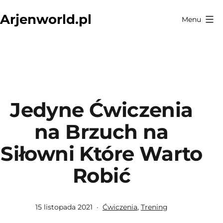
Przejdź
Arjenworld.pl
Menu
do
treści
Jedyne Ćwiczenia
na Brzuch na
Siłowni Które Warto
Robić
Opublikowano
Umieszczono
15 listopada 2021
Ćwiczenia
,
Trening
w