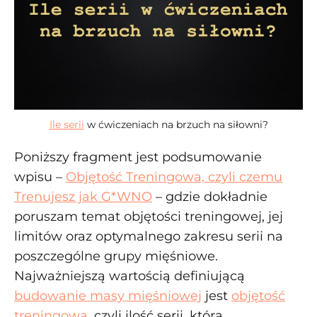
Ile serii
w ćwiczeniach na brzuch na siłowni?
Poniższy fragment jest podsumowanie
wpisu –
Objętość Treningowa, czyli czemu
Trenujesz jak G*WNO
– gdzie dokładnie
poruszam temat objętości treningowej, jej
limitów oraz optymalnego zakresu serii na
poszczególne grupy mięśniowe.
Najważniejszą wartością definiującą
budowanie masy mięśniowej
jest
objętość
treningowa
, czyli ilość serii, którą