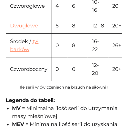
10-
Czworogłowe
4
6
20+
16
Dwugłowe
6
8
12-18
20+
Środek /
tył
16-
0
8
26+
barków
22
12-
Czworoboczny
0
0
26+
20
Ile serii w ćwiczeniach na brzuch na siłowni?
Legenda do tabeli:
MV
= Minimalna ilość serii do utrzymania
masy mięśniowej
MEV
= Minimalna ilość serii do uzyskania