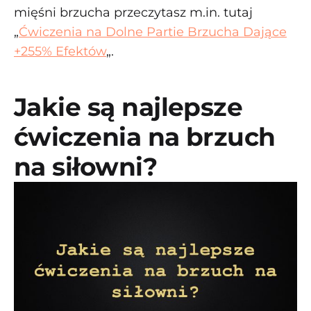
mięśni brzucha przeczytasz m.in. tutaj
„
Ćwiczenia na Dolne Partie Brzucha Dające
+255% Efektów
„.
Jakie są najlepsze
ćwiczenia na brzuch
na siłowni?