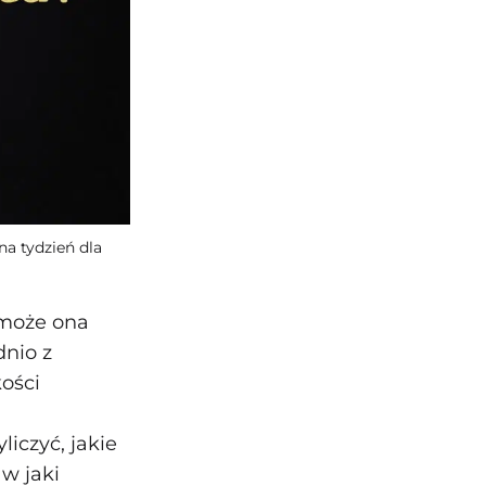
na tydzień dla
 może ona
dnio z
ości
iczyć, jakie
 w jaki