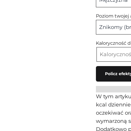
Poziom twojej
Kaloryczność d
Policz efekt
W tym artyku
kcal dziennie
oczekiwać or
wymarzoną s
Dodatkowo po