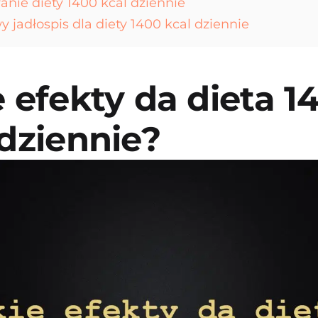
ie diety 1400 kcal dziennie
 jadłospis dla diety 1400 kcal dziennie
e efekty da dieta 1
 dziennie?