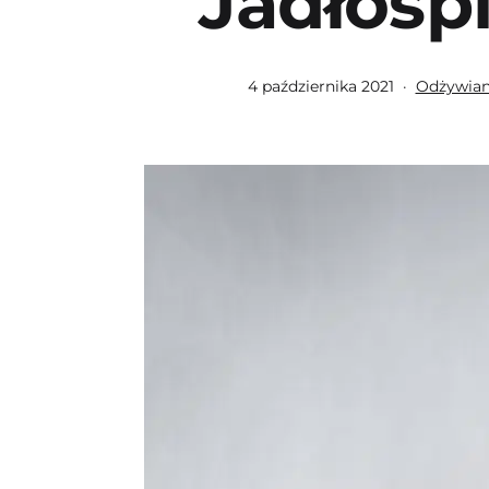
Jadłospi
Opublikowano
Umieszcz
4 października 2021
Odżywian
w
kategoria