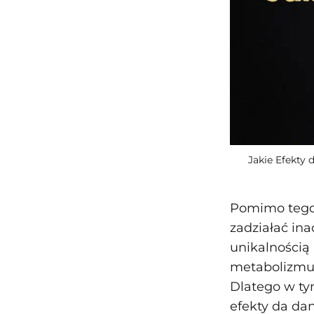
Jakie Efekty 
Pomimo tego,
zadziałać ina
unikalnością
metabolizmu
Dlatego w ty
efekty da dan