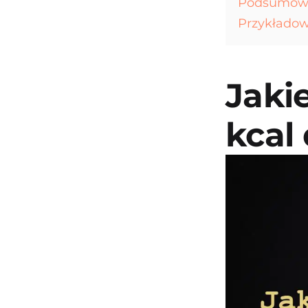
Podsumowan
Przykładowy
Jaki
kcal