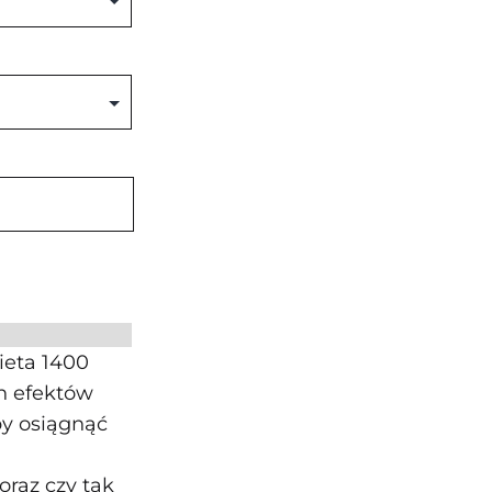
ieta 1400
ch efektów
y osiągnąć
raz czy tak