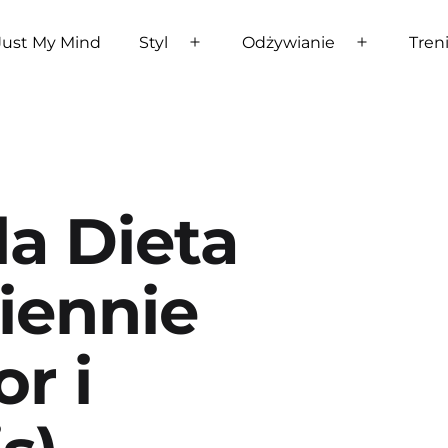
Just My Mind
Styl
Odżywianie
Tren
Rozwiń
Rozwiń
menu
menu
da Dieta
iennie
or i