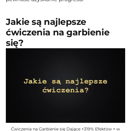
Jakie są najlepsze
ćwiczenia na garbienie
się?
Ćwiczenia na Garbienie się Dające +319% Efektów + w