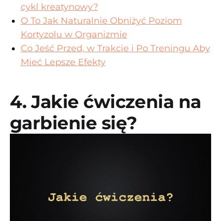
cykl kreatynowy?
O To Jak Naturalnie Obniżyć Poziom
Kortyzolu w Organizmie
Co Jeść Przed, w Trakcie i Po Treningu Aby
Mieć Lepsze Efekty
4. Jakie ćwiczenia na
garbienie się?