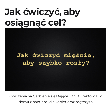
Jak ćwiczyć, aby
osiągnąć cel?
Ćwiczenia na Garbienie się Dające +319% Efektów + w
domu z hantlami dla kobiet oraz mężczyzn