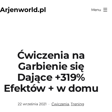
Przejdź
Arjenworld.pl
Menu
do
treści
Ćwiczenia na
Garbienie się
Dające +319%
Efektów + w domu
Opublikowano
Umieszczono
22 września 2021
Ćwiczenia
,
Trening
w