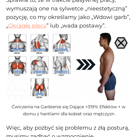
Sprawia to, że w trakcie pasywnej pracy,
wymuszają one na sylwetce „nieestetyczną”
pozycję, co my określamy jako „Wdowi garb”,
„
Okrągłe plecy
” lub „wada postawy”.
Ćwiczenia na Garbienie się Dające +319% Efektów + w
domu z hantlami dla kobiet oraz mężczyzn
Więc, aby pozbyć się problemu z złą posturą,
musimy zadbać o wzmocnienie