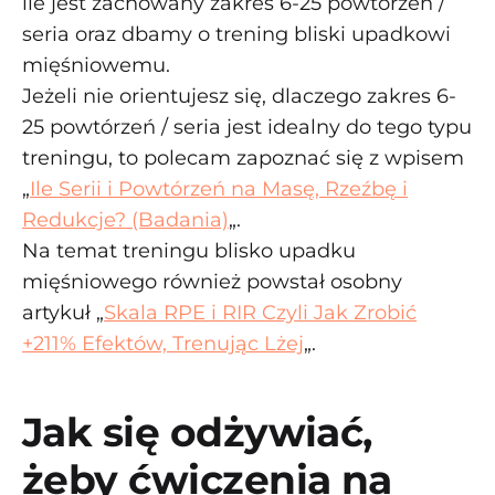
ile jest zachowany zakres 6-25 powtórzeń /
seria oraz dbamy o trening bliski upadkowi
mięśniowemu.
Jeżeli nie orientujesz się, dlaczego zakres 6-
25 powtórzeń / seria jest idealny do tego typu
treningu, to polecam zapoznać się z wpisem
„
Ile Serii i Powtórzeń na Masę, Rzeźbę i
Redukcje? (Badania)
„.
Na temat treningu blisko upadku
mięśniowego również powstał osobny
artykuł „
Skala RPE i RIR Czyli Jak Zrobić
+211% Efektów, Trenując Lżej
„.
Jak się odżywiać,
żeby ćwiczenia na