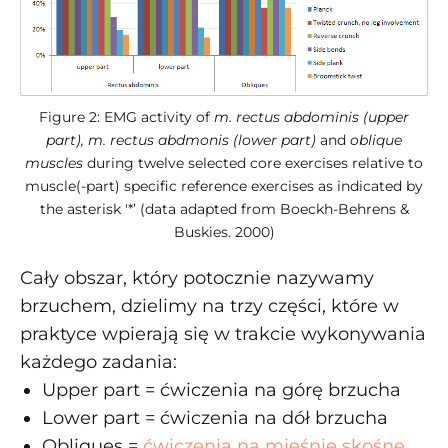
Figure 2: EMG activity of
m. rectus abdominis (upper
part), m. rectus abdmonis (lower part)
and
oblique
muscles
during twelve selected core exercises relative to
muscle(-part) specific reference exercises as indicated by
the asterisk '*’ (data adapted from Boeckh-Behrens &
Buskies. 2000)
Cały obszar, który potocznie nazywamy
brzuchem, dzielimy na trzy części, które w
praktyce wpierają się w trakcie wykonywania
każdego zadania:
Upper part = ćwiczenia na górę brzucha
Lower part = ćwiczenia na dół brzucha
Obliques =
ćwiczenia na mięśnie skośne