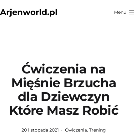
Przejdź
Arjenworld.pl
Menu
do
treści
Ćwiczenia na
Mięśnie Brzucha
dla Dziewczyn
Które Masz Robić
Opublikowano
Umieszczono
20 listopada 2021
Ćwiczenia
,
Trening
w