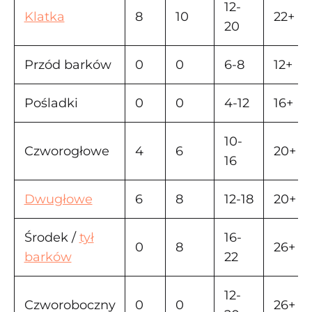
12-
Klatka
8
10
22+
20
Przód barków
0
0
6-8
12+
Pośladki
0
0
4-12
16+
10-
Czworogłowe
4
6
20+
16
Dwugłowe
6
8
12-18
20+
Środek /
tył
16-
0
8
26+
barków
22
12-
Czworoboczny
0
0
26+