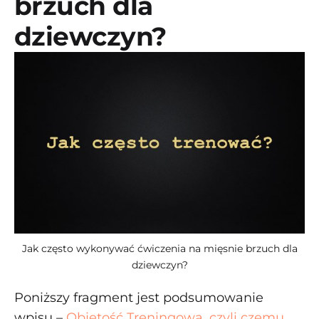
brzuch dla
dziewczyn?
Jak często wykonywać ćwiczenia na mięsnie brzuch dla
dziewczyn?
Poniższy fragment jest podsumowanie
wpisu –
Objętość Treningowa, czyli czemu