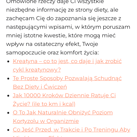
Omówione rzeczy daje Ci wszystkie
niezbędne informację ze strony diety, ale
zachęcam Cię do zapoznania się jeszcze z
następującymi wpisami, w którym poruszam
mniej istotne kwestie, które mogą mieć
wpływ na ostateczny efekt, Twoje
samopoczucie oraz komfort życia:
Kreatyna – co to jest, co daje i jak zrobić
cykl kreatynowy?
Te Proste Sposoby Pozwalają Schudnąć
Bez Diety i Ćwiczeń
Jak 10000 Kroków Dziennie Ratuje Ci
Życie? (ile to km i kcal)
O To Jak Naturalnie Obniżyć Poziom
Kortyzolu w Organizmie
Co Jeść Przed, w Trakcie i Po Treningu Aby