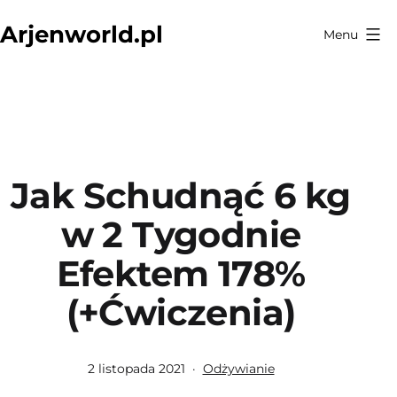
Przejdź
Arjenworld.pl
Menu
do
treści
Jak Schudnąć 6 kg
w 2 Tygodnie
Efektem 178%
(+Ćwiczenia)
Opublikowano
Umieszczono
2 listopada 2021
Odżywianie
w