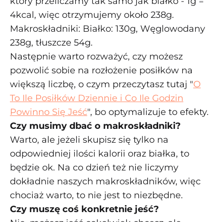
który przeliczamy tak samo jak białko - 1g =
4kcal, więc otrzymujemy około 238g.
Makroskładniki: Białko: 130g, Węglowodany
238g, tłuszcze 54g.
Następnie warto rozważyć, czy możesz
pozwolić sobie na rozłożenie posiłków na
większą liczbę, o czym przeczytasz tutaj "
O
To Ile Posiłków Dziennie i Co Ile Godzin
Powinno Się Jeść
", bo optymalizuje to efekty.
Czy musimy dbać o makroskładniki?
Warto, ale jeżeli skupisz się tylko na
odpowiedniej ilości kalorii oraz białka, to
będzie ok. Na co dzień też nie liczymy
dokładnie naszych makroskładników, więc
chociaż warto, to nie jest to niezbędne.
Czy muszę coś konkretnie jeść?