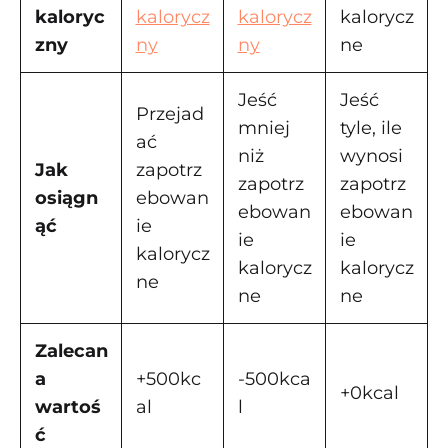
kaloryc
kalorycz
kalorycz
kalorycz
zny
ny
ny
ne
Jeść
Jeść
Przejad
mniej
tyle, ile
ać
niż
wynosi
Jak
zapotrz
zapotrz
zapotrz
osiągn
ebowan
ebowan
ebowan
ąć
ie
ie
ie
kalorycz
kalorycz
kalorycz
ne
ne
ne
Zalecan
a
+500kc
-500kca
+0kcal
wartoś
al
l
ć