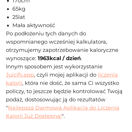
170cm
65kg
25lat
Mała aktywność
Po podłożeniu tych danych do
wspomnianego wcześniej kalkulatora,
otrzymujemy zapotrzebowanie kaloryczne
wynoszące:
1963kcal / dzień
.
Innym sposobem jest wykorzystanie
Juicify.app
, czyli mojej aplikacji do
liczenia
kalorii
, która nie dość, że sama Ci wszystko
policzy, to jeszcze będzie kontrolować Twoją
podaż, dostosowując ją do rezultatów
"
Najlepsza Darmowa Aplikacja do Liczenia
Kalorii Już Dostępna!
".