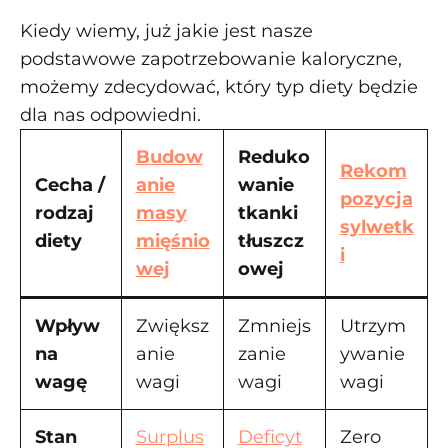
Kiedy wiemy, już jakie jest nasze
podstawowe zapotrzebowanie kaloryczne,
możemy zdecydować, który typ diety będzie
dla nas odpowiedni.
Budow
Reduko
Rekom
Cecha /
anie
wanie
pozycja
rodzaj
masy
tkanki
sylwetk
diety
mięśnio
tłuszcz
i
wej
owej
Wpływ
Zwiększ
Zmniejs
Utrzym
na
anie
zanie
ywanie
wagę
wagi
wagi
wagi
Stan
Surplus
Deficyt
Zero