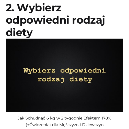
2. Wybierz
odpowiedni rodzaj
diety
Jak Schudnąć 6 kg w 2 tygodnie Efektem 178%
(+Ćwiczenia) dla Mężczyzn i Dziewczyn