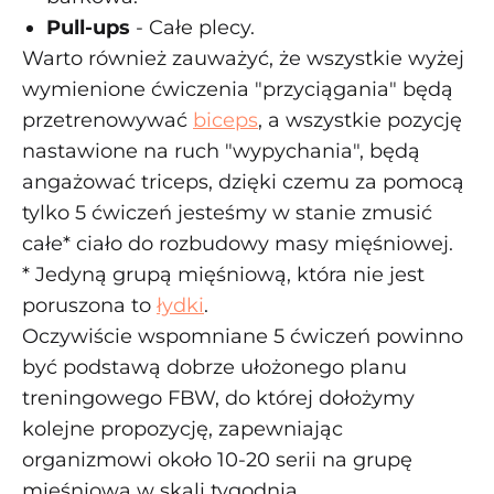
Pull-ups
- Całe plecy.
Warto również zauważyć, że wszystkie wyżej
wymienione ćwiczenia "przyciągania" będą
przetrenowywać
biceps
, a wszystkie pozycję
nastawione na ruch "wypychania", będą
angażować triceps, dzięki czemu za pomocą
tylko 5 ćwiczeń jesteśmy w stanie zmusić
całe* ciało do rozbudowy masy mięśniowej.
* Jedyną grupą mięśniową, która nie jest
poruszona to
łydki
.
Oczywiście wspomniane 5 ćwiczeń powinno
być podstawą dobrze ułożonego planu
treningowego FBW, do której dołożymy
kolejne propozycję, zapewniając
organizmowi około 10-20 serii na grupę
mięśniową w skali tygodnia.