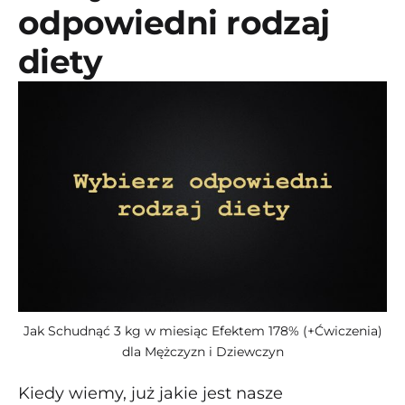
odpowiedni rodzaj
diety
Jak Schudnąć 3 kg w miesiąc Efektem 178% (+Ćwiczenia)
dla Mężczyzn i Dziewczyn
Kiedy wiemy, już jakie jest nasze