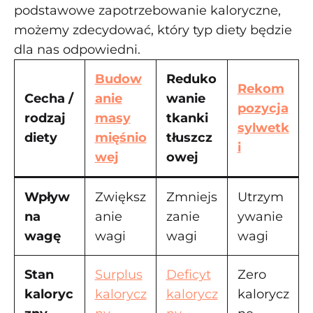
podstawowe zapotrzebowanie kaloryczne,
możemy zdecydować, który typ diety będzie
dla nas odpowiedni.
Budow
Reduko
Rekom
Cecha /
anie
wanie
pozycja
rodzaj
masy
tkanki
sylwetk
diety
mięśnio
tłuszcz
i
wej
owej
Wpływ
Zwiększ
Zmniejs
Utrzym
na
anie
zanie
ywanie
wagę
wagi
wagi
wagi
Stan
Surplus
Deficyt
Zero
kaloryc
kalorycz
kalorycz
kalorycz