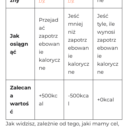
zny
ny
ny
ne
Jeść
Jeść
Przejad
mniej
tyle, ile
ać
niż
wynosi
Jak
zapotrz
zapotrz
zapotrz
osiągn
ebowan
ebowan
ebowan
ąć
ie
ie
ie
kalorycz
kalorycz
kalorycz
ne
ne
ne
Zalecan
a
+500kc
-500kca
+0kcal
wartoś
al
l
ć
Jak widzisz, zależnie od tego, jaki mamy cel,