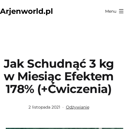
Przejdź
Arjenworld.pl
Menu
do
treści
Jak Schudnąć 3 kg
w Miesiąc Efektem
178% (+Ćwiczenia)
Opublikowano
Umieszczono
2 listopada 2021
Odżywianie
w
kategoriach: