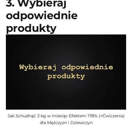
3. Wybieraj
odpowiednie
produkty
Jak Schudnąć 3 kg w miesiąc Efektem 178% (+Ćwiczenia)
dla Mężczyzn i Dziewczyn